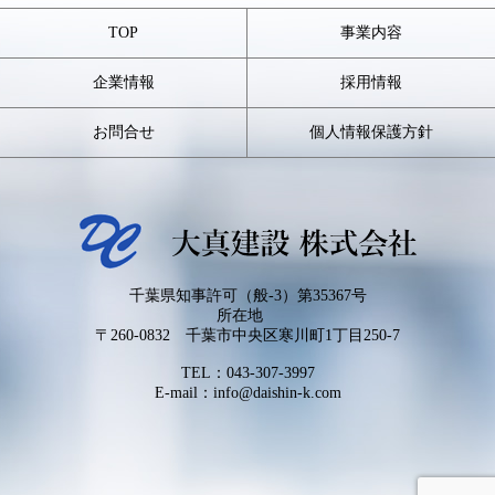
TOP
事業内容
企業情報
採用情報
お問合せ
個人情報保護方針
千葉県知事許可（般-3）第35367号
所在地
〒260-0832 千葉市中央区寒川町1丁目250-7
TEL：
043-307-3997
E-mail：info@daishin-k.com