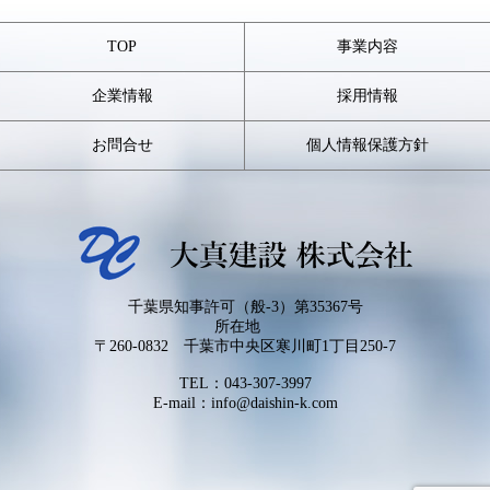
TOP
事業内容
企業情報
採用情報
お問合せ
個人情報保護方針
千葉県知事許可（般-3）第35367号
所在地
〒260-0832 千葉市中央区寒川町1丁目250-7
TEL：
043-307-3997
E-mail：info@daishin-k.com