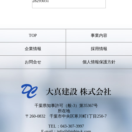
28
29
30
31
TOP
事業内容
企業情報
採用情報
お問合せ
個人情報保護方針
千葉県知事許可（般-3）第35367号
所在地
〒260-0832 千葉市中央区寒川町1丁目250-7
TEL：
043-307-3997
E-mail：info@daishin-k.com