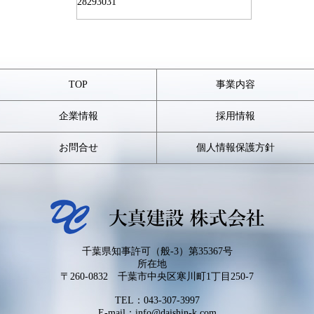
28
29
30
31
TOP
事業内容
企業情報
採用情報
お問合せ
個人情報保護方針
千葉県知事許可（般-3）第35367号
所在地
〒260-0832 千葉市中央区寒川町1丁目250-7
TEL：
043-307-3997
E-mail：info@daishin-k.com